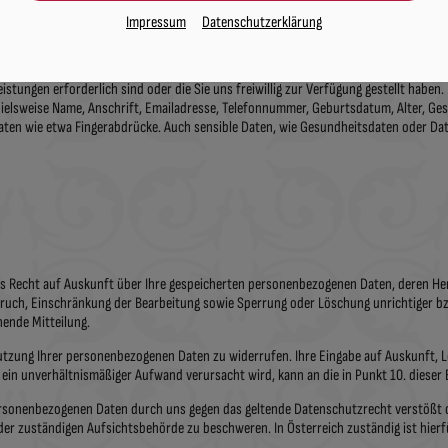
Impressum
Datenschutzerklärung
en Ihre personenbezogenen Daten nur mit Ihrer Einwilligung bzw. Beauftragung ode
r DSGVO vorliegt; dies unter Einhaltung der datenschutz- und zivilrechtlichen Be
stungen erforderlich sind oder die Sie uns freiwillig zur Verfügung gestellt haben
spielsweise Name, Anschrift, Emailadresse, Telefonnummer, Geburtsdatum, Alter, G
ten wie etwa Fingerabdrücke. Auch sensible Daten, wie Gesundheitsdaten oder D
t das Recht auf Auskunft über Ihre gespeicherten personenbezogenen Daten, deren
ruch, Einschränkung der Bearbeitung sowie Sperrung oder Löschung unrichtiger bz
hende Mitteilung.
r Nutzung Ihrer personenbezogenen Daten zu widerrufen. Ihre Eingabe auf Auskunft,
 ein unverhältnismäßiger Aufwand verursacht wird, kann an die in Punkt 10. dieser
personenbezogenen Daten durch uns gegen das geltende Datenschutzrecht verstößt 
i der zuständigen Aufsichtsbehörde zu beschweren. In Österreich zuständig ist hie