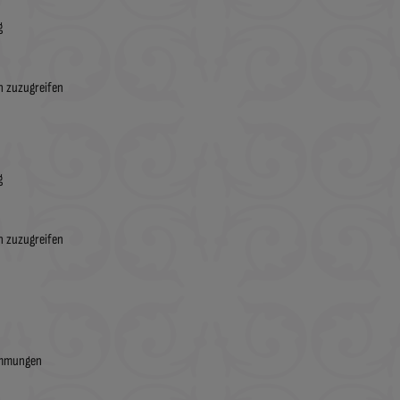
g
n zuzugreifen
g
n zuzugreifen
immungen