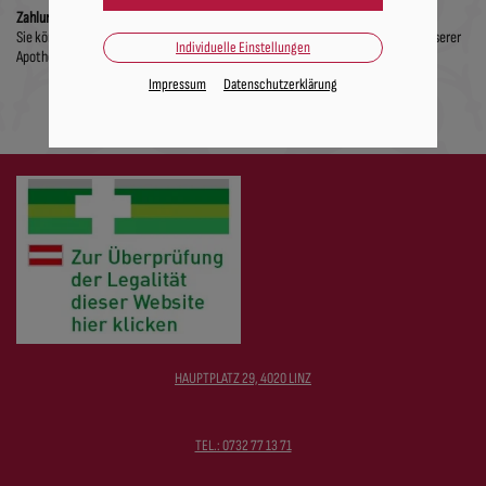
Zahlung bei Abholung:
Sie können auch gerne Produkte bei uns vor bestellen und bei der Abholung in unserer
Individuelle Einstellungen
Apotheke bezahlen. Dabei sparen Sie sich die Portokosten.
Impressum
Datenschutzerklärung
HAUPTPLATZ 29, 4020 LINZ
TEL.: 0732 77 13 71