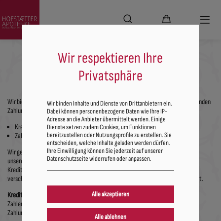
Wir respektieren Ihre
Zahlungsoptionen
Privatsphäre
Wir bieten mehrere Möglichkeiten, um sicher einzukaufen. Wählen Sie aus folgenden
Wir binden Inhalte und Dienste von Drittanbietern ein.
Zahlungsarten:
Dabei können personenbezogene Daten wie Ihre IP-
Adresse an die Anbieter übermittelt werden. Einige
Kreditkarte: VISA & Mastercard
Dienste setzen zudem Cookies, um Funktionen
bereitzustellen oder Nutzungsprofile zu erstellen. Sie
Zahlung bei Abholung
entscheiden, welche Inhalte geladen werden dürfen.
Ihre Einwilligung können Sie jederzeit auf unserer
Wir gewährleisten zu jeder Zeit 100% Privatsphäre bei Ihrem Online-Einkauf in
Datenschutzseite widerrufen oder anpassen.
unserem Shop: Unser Online-Shop hat keinen Zugang zu Bank- oder
Kreditkartendaten unserer Kunden. Alle Transaktionen werden mittels SSL
verschlüsselt und über den vom Käufer gewählten Zahlungsanbieter abgewickelt.
Kreditkarten:
Zahlen Sie bequem mit Ihrer Kreditkarte von VISA und Mastercard über unseren
Zahlungsanbieter nexi.