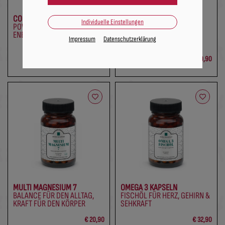
COENZYM Q10 PLUS
MARIENDISTEL &
Individuelle Einstellungen
POWERPAKET FÜR IHREN
ARTISCHOCKE
ENERGIESTOFFWECHSEL
PFLANZENKRAFT FÜR
Impressum
Datenschutzerklärung
ENTGIFTUNG
€ 31,90
€ 19,90
MULTI MAGNESIUM 7
OMEGA 3 KAPSELN
BALANCE FÜR DEN ALLTAG,
FISCHÖL FÜR HERZ, GEHIRN &
KRAFT FÜR DEN KÖRPER
SEHKRAFT
€ 20,90
€ 32,90