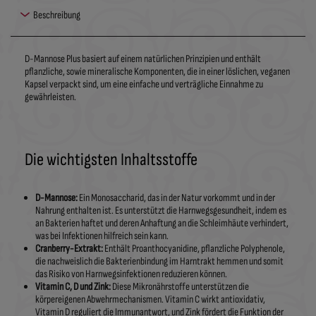
Beschreibung
D-Mannose Plus basiert auf einem natürlichen Prinzipien und enthält
pflanzliche, sowie mineralische Komponenten, die in einer löslichen, veganen
Kapsel verpackt sind, um eine einfache und verträgliche Einnahme zu
gewährleisten.
Die wichtigsten Inhaltsstoffe
D-Mannose:
Ein Monosaccharid, das in der Natur vorkommt und in der
Nahrung enthalten ist. Es unterstützt die Harnwegsgesundheit, indem es
an Bakterien haftet und deren Anhaftung an die Schleimhäute verhindert,
was bei Infektionen hilfreich sein kann.
Cranberry-Extrakt:
Enthält Proanthocyanidine, pflanzliche Polyphenole,
die nachweislich die Bakterienbindung im Harntrakt hemmen und somit
das Risiko von Harnwegsinfektionen reduzieren können.
Vitamin C, D und Zink:
Diese Mikronährstoffe unterstützen die
körpereigenen Abwehrmechanismen. Vitamin C wirkt antioxidativ,
Vitamin D reguliert die Immunantwort, und Zink fördert die Funktion der