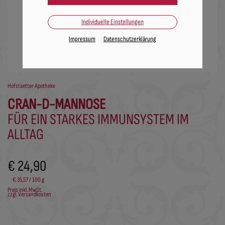
Individuelle Einstellungen
Impressum
Datenschutzerklärung
Hofstaetter Apotheke
CRAN-D-MANNOSE
FÜR EIN STARKES IMMUNSYSTEM IM
ALLTAG
€ 24,90
€ 35,57
/ 100 g
Preis inkl. MwSt.
zzgl. Versandkosten