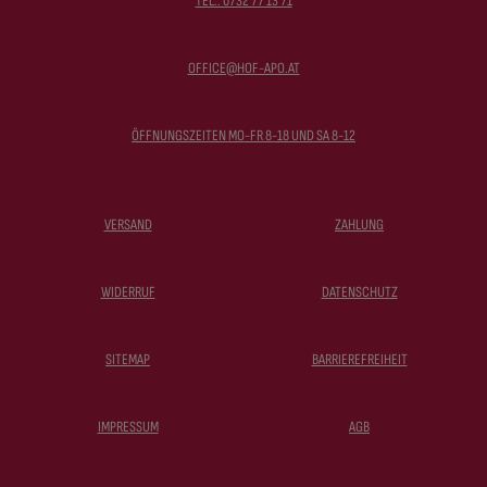
TEL.: 0732 77 13 71
OFFICE@HOF-APO.AT
ÖFFNUNGSZEITEN MO-FR 8-18 UND SA 8-12
VERSAND
ZAHLUNG
WIDERRUF
DATENSCHUTZ
SITEMAP
BARRIEREFREIHEIT
IMPRESSUM
AGB