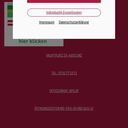
Individuelle Einstellungen
Impressum
Datenschutzerklärung
HAUPTPLATZ 29, 4020 LINZ
TEL.: 0732 77 13 71
OFFICE@HOF-APO.AT
ÖFFNUNGSZEITEN MO-FR 8-18 UND SA 8-12